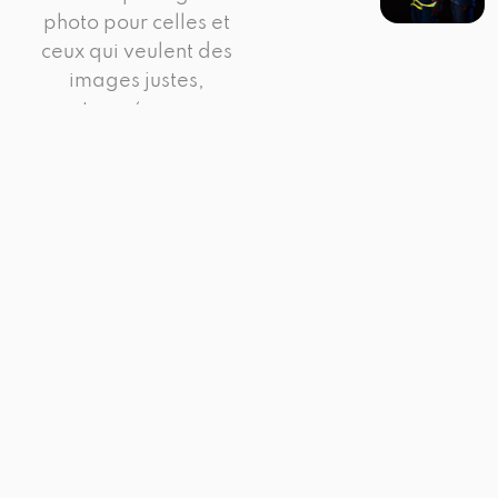
photo pour celles et
ceux qui veulent des
images justes,
tournées en
extérieur, au plus
près du réel.
Un lieu à valoriser ?
Un métier à faire
ressentir ?
Je vous
accompagne de
l’idée à la diffusion.
Discuter de
votre projet