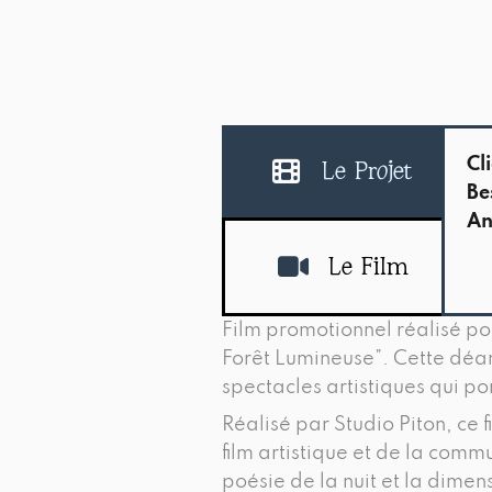
Cli
Le Projet
Be
An
Le Film
Film promotionnel réalisé po
Forêt Lumineuse”. Cette déam
spectacles artistiques qui po
Réalisé par Studio Piton, ce
film artistique et de la comm
poésie de la nuit et la dime