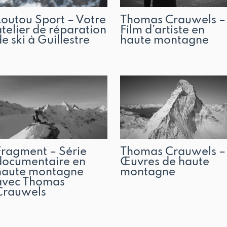
Loutou Sport – Votre
Thomas Crauwels –
atelier de réparation
Film d’artiste en
de ski à Guillestre
haute montagne
Fragment – Série
Thomas Crauwels –
documentaire en
Œuvres de haute
haute montagne
montagne
avec Thomas
Crauwels