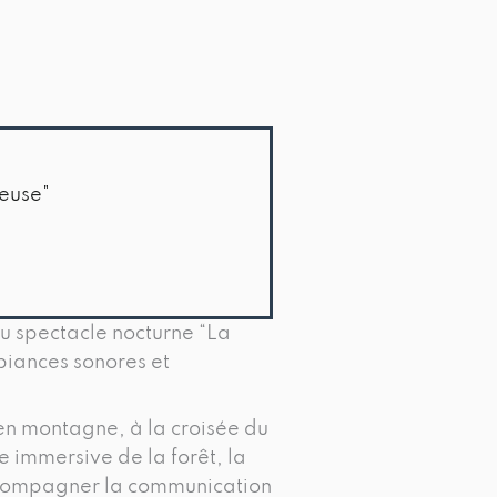
neuse"
au spectacle nocturne “La
biances sonores et
 en montagne, à la croisée du
e immersive de la forêt, la
accompagner la communication