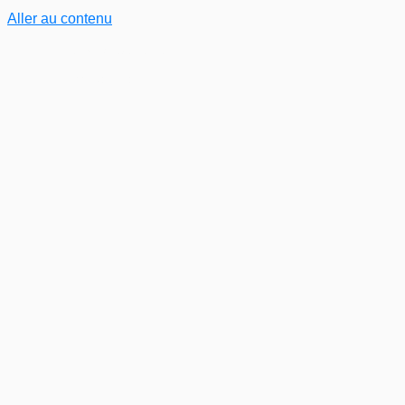
Aller au contenu
contact@studiopiton.com
+33 6 98 40 28 06