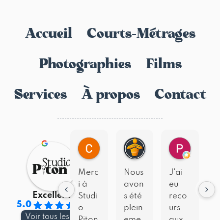
Accueil
Courts-Métrages
Photographies
Films
Services
À propos
Contact
Cécile T.
HAUTES ALP I.
Pierre G.
Merc
Nous
J'ai
N
i à
avon
eu
Excellent
Studi
s été
reco
b
5.0
o
plein
urs
e
Voir tous les avis
Piton
eme
aux
c