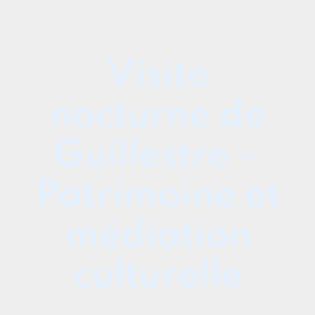
Aller
au
contenu
Visite
nocturne de
Guillestre –
Patrimoine et
médiation
culturelle