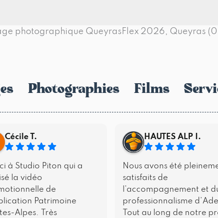
rtage photographique QueyrasFlex 2026, Queyras (0
es
Photographies
Films
Servi
Cécile T.
HAUTES ALP I.
i à Studio Piton qui a
Nous avons été pleinem
isé la vidéo
satisfaits de
motionnelle de
l’accompagnement et d
plication Patrimoine
professionnalisme d’Ade
es-Alpes. Très
Tout au long de notre pr