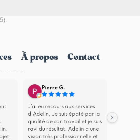
5).
ces
À propos
Contact
Pierre G.
Lou
ent
J'ai eu recours aux services
Nos nom
d'Adelin. Je suis épaté par la
collabor
u
qualité de son travail et je suis
Piton (ph
lin.
ravi du résultat. Adelin a une
publicita
ojet,
vision très professionnelle et
moments