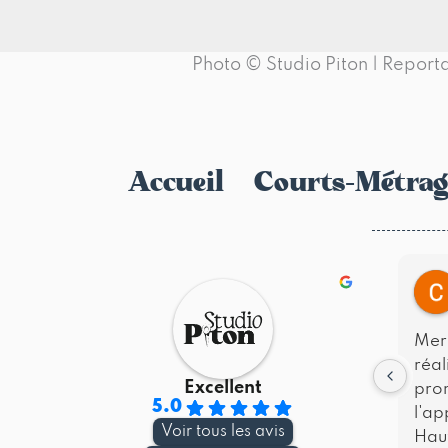
Photo © Studio Piton | Repo
Accueil
Courts-Métrag
Merc
réal
Excellent
pro
5.0
l'ap
Voir tous les avis
Haut