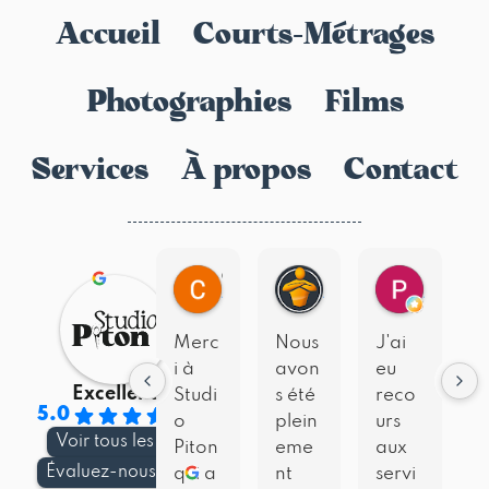
Accueil
Courts-Métrages
Photographies
Films
Services
À propos
Contact
Cécile T.
HAUTES ALP I.
Pierre G.
Merc
Nous
J'ai
N
i à
avon
eu
Excellent
Studi
s été
reco
b
5.0
o
plein
urs
e
Voir tous les avis
Piton
eme
aux
c
Évaluez-nous sur
qui a
nt
servi
b