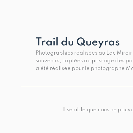
Aller
contact@studiopiton.com
+33 6 98 40 28 06
au
contenu
Trail du Queyras
Photographies réalisées au Lac Miroir
souvenirs, captées au passage des par
a été réalisée pour le photographe Ma
Il semble que nous ne pouvo