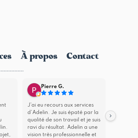
ces
À propos
Contact
Pierre G.
Lou
ent
J'ai eu recours aux services
Nos nom
d'Adelin. Je suis épaté par la
collabor
u
qualité de son travail et je suis
Piton (ph
lin.
ravi du résultat. Adelin a une
publicita
ojet,
vision très professionnelle et
moments