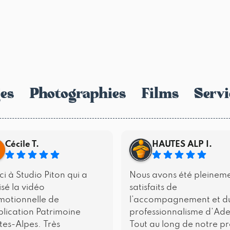
es
Photographies
Films
Servi
Cécile T.
HAUTES ALP I.
i à Studio Piton qui a
Nous avons été pleinem
isé la vidéo
satisfaits de
motionnelle de
l’accompagnement et d
plication Patrimoine
professionnalisme d’Ade
es-Alpes. Très
Tout au long de notre pr