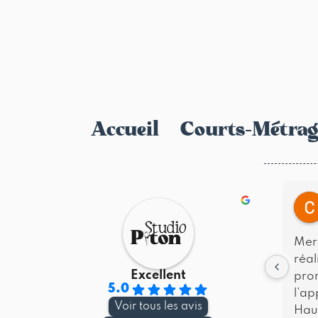
Accueil
Courts-Métrag
Merc
réal
Excellent
pro
5.0
l'ap
Voir tous les avis
Haut