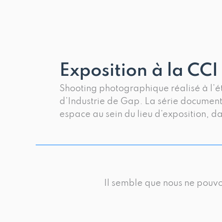
Aller
contact@studiopiton.com
+33 6 98 40 28 06
au
contenu
Exposition à la CC
Shooting photographique réalisé à l’é
d’Industrie de Gap. La série document
espace au sein du lieu d’exposition, dan
Il semble que nous ne pouvo