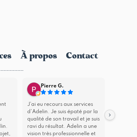
ces
À propos
Contact
Pierre G.
Lou
ent
J'ai eu recours aux services
Nos nom
d'Adelin. Je suis épaté par la
collabor
u
qualité de son travail et je suis
Piton (ph
lin.
ravi du résultat. Adelin a une
publicita
ojet,
vision très professionnelle et
moments