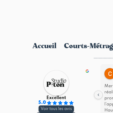
Accueil
Courts-Métrag
Merc
réal
Excellent
pro
5.0
l'ap
Voir tous les avis
Haut