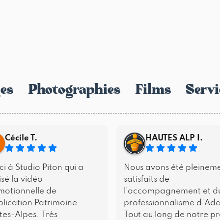
es
Photographies
Films
Servi
Cécile T.
HAUTES ALP I.
i à Studio Piton qui a
Nous avons été pleinem
isé la vidéo
satisfaits de
motionnelle de
l’accompagnement et d
plication Patrimoine
professionnalisme d’Ade
es-Alpes. Très
Tout au long de notre pr